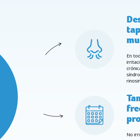
Des
tap
mu
En to
irrita
crónic
síndro
rinosin
Ta
fre
pr
No irr