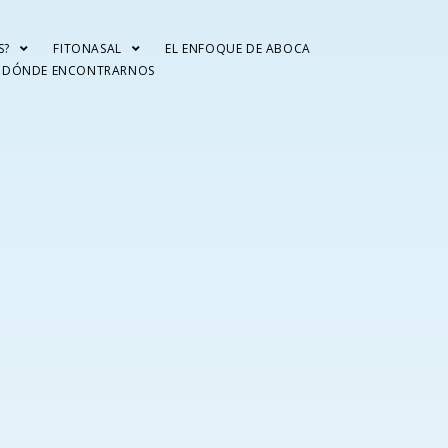
S?
FITONASAL
EL ENFOQUE DE ABOCA
DÓNDE ENCONTRARNOS
GIAS