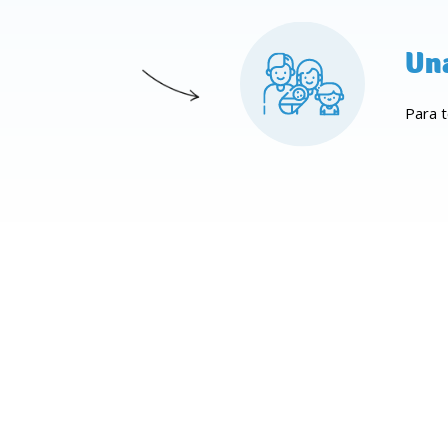
Una
Para t