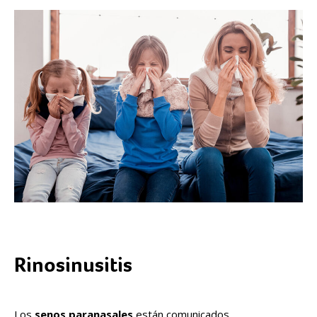
Rinosinusitis
Los
senos paranasales
están comunicados