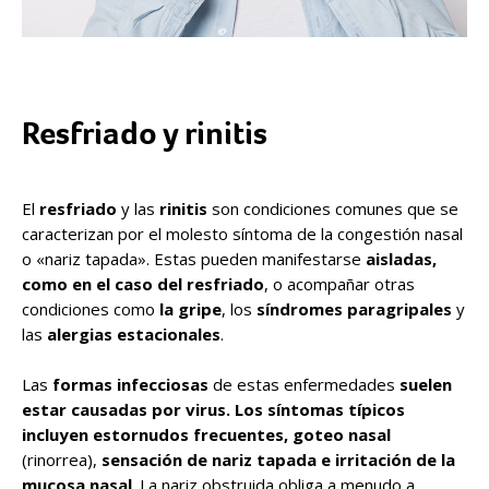
Resfriado y rinitis
El
resfriado
y las
rinitis
son condiciones comunes que se
caracterizan por el molesto síntoma de la congestión nasal
o «nariz tapada». Estas pueden manifestarse
aisladas,
como en el caso del resfriado
, o acompañar otras
condiciones como
la gripe
, los
síndromes
paragripales
y
las
alergias
estacionales
.
Las
formas infecciosas
de estas enfermedades
suelen
estar causadas por virus. Los síntomas típicos
incluyen estornudos frecuentes, goteo nasal
(rinorrea),
sensación de nariz tapada e irritación de la
mucosa nasal
. La nariz obstruida obliga a menudo a